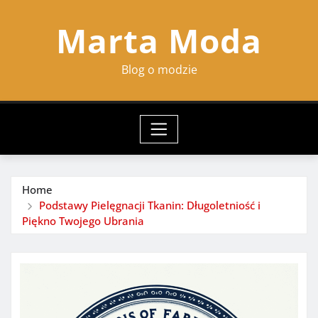
Skip
Marta Moda
to
content
Blog o modzie
Home
Podstawy Pielęgnacji Tkanin: Długoletniość i
Piękno Twojego Ubrania