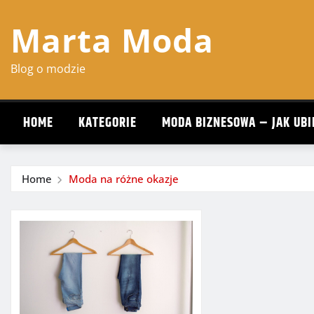
Skip
Marta Moda
to
content
Blog o modzie
HOME
KATEGORIE
MODA BIZNESOWA – JAK UBI
Home
Moda na różne okazje