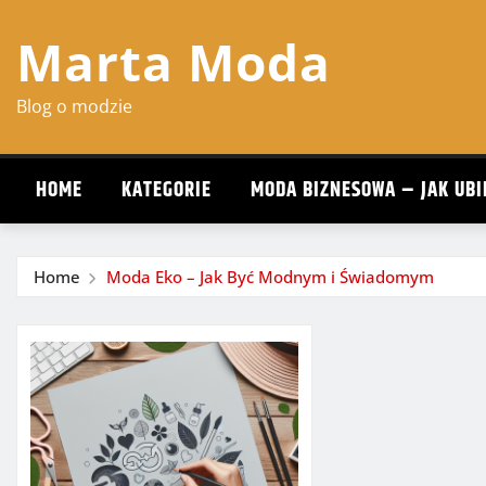
Skip
Marta Moda
to
content
Blog o modzie
HOME
KATEGORIE
MODA BIZNESOWA – JAK UBI
Home
Moda Eko – Jak Być Modnym i Świadomym