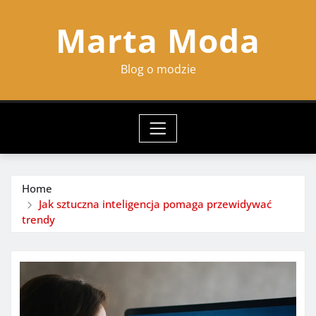
Skip
Marta Moda
to
content
Blog o modzie
Home
Jak sztuczna inteligencja pomaga przewidywać
trendy