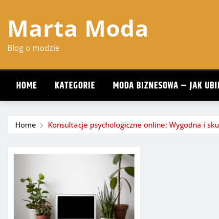
Skip
Marta Moda
to
content
Blog o modzie
HOME
KATEGORIE
MODA BIZNESOWA – JAK UBI
Home
Konsultacje psychologiczne online: Wygodna i s