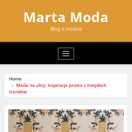
Skip
Marta Moda
to
content
Blog o modzie
Home
Moda na ulicy: Inspiracje prosto z miejskich
trendów