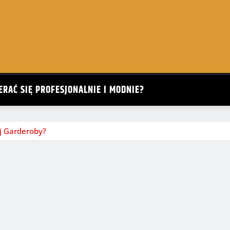
ERAĆ SIĘ PROFESJONALNIE I MODNIE?
ej Garderoby?