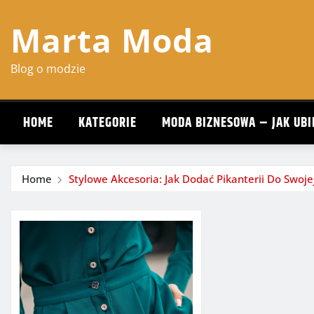
Skip
Marta Moda
to
content
Blog o modzie
HOME
KATEGORIE
MODA BIZNESOWA – JAK UBI
Home
Stylowe Akcesoria: Jak Dodać Pikanterii Do Swoj