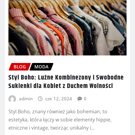
BLOG
MODA
Styl Boho: Luźne Kombinezony i Swobodne
Sukienki dla Kobiet z Duchem Wolności
admin
cze 12, 2024
0
Styl Boho, znany również jako bohemian, to
estetyka, która łączy w sobie elementy hippie,
etniczne i vintage, tworząc unikalny i…