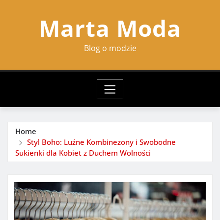
Skip
Marta Moda
to
content
Blog o modzie
Home
Styl Boho: Luźne Kombinezony i Swobodne
Sukienki dla Kobiet z Duchem Wolności