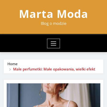
Skip
Marta Moda
to
content
Blog o modzie
Home
Male perfumetki: Małe opakowania, wielki efekt