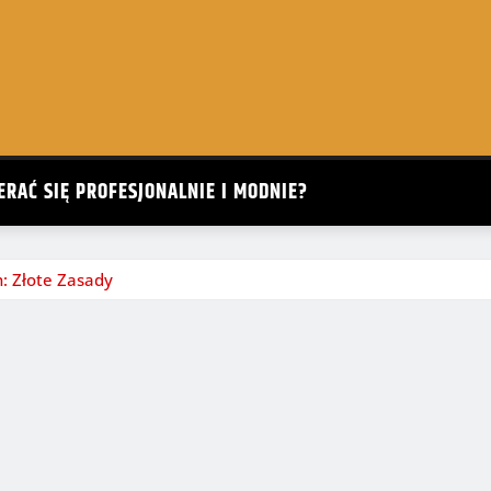
ERAĆ SIĘ PROFESJONALNIE I MODNIE?
h: Złote Zasady