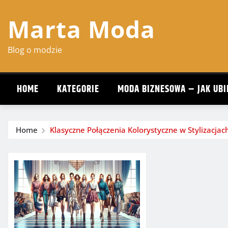
Skip
Marta Moda
to
content
Blog o modzie
HOME
KATEGORIE
MODA BIZNESOWA – JAK UBI
Home
Klasyczne Połączenia Kolorystyczne w Stylizacjac