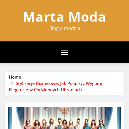
Skip
Marta Moda
to
content
Blog o modzie
Home
Stylizacje Biznesowe: Jak Połączyć Wygodę i
Elegancję w Codziennych Ubraniach