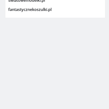
swiatowemodelki.pl
fantastycznekoszulki.pl