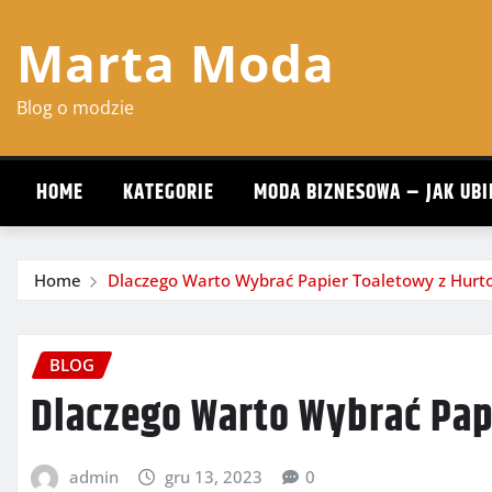
Skip
Marta Moda
to
content
Blog o modzie
HOME
KATEGORIE
MODA BIZNESOWA – JAK UBI
Home
Dlaczego Warto Wybrać Papier Toaletowy z Hurt
BLOG
Dlaczego Warto Wybrać Pap
admin
gru 13, 2023
0