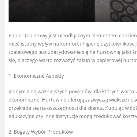
Papier toaletowy jest nieodłącznym elementem codzie
mieć istotny wpływ na komfort i higienę użytkowników.
toaletowego jest zdecydowanie się na hurtownię jako źr
się, dlaczego warto rozważyć zakup w papierowej hurto
1. Ekonomiczne Aspekty
Jednym z najważniejszych powodów, dla których warto w
ekonomiczne. Hurtownie oferują zazwyczaj większe iloś
przekłada się na oszczędności dla klienta. Kupując w il
edukacyjne czy inne instytucje mogą zredukować koszty o
2. Bogaty Wybór Produktów