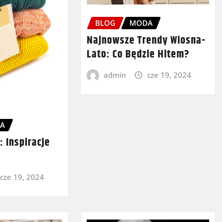
BLOG
MODA
Najnowsze Trendy Wiosna-
Lato: Co Będzie Hitem?
admin
cze 19, 2024
A
 Inspiracje
cze 19, 2024