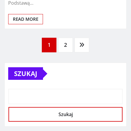
Podstawą…
READ MORE
Stronicowanie
1
2
wpisów
SZUKAJ
Szukaj