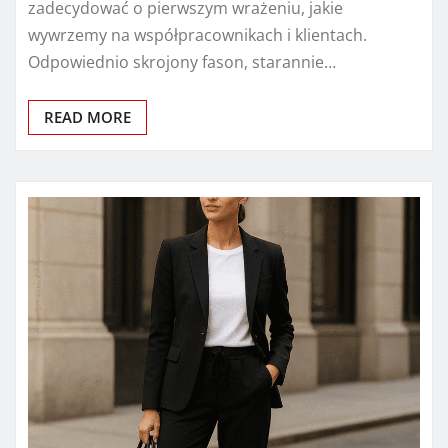
zadecydować o pierwszym wrażeniu, jakie
wywrzemy na współpracownikach i klientach.
Odpowiednio skrojony fason, starannie…
READ MORE