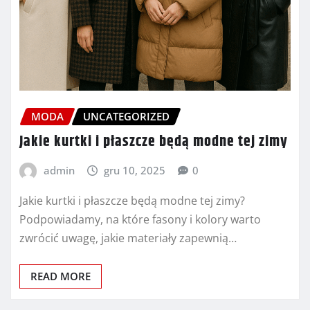
MODA
UNCATEGORIZED
Jakie kurtki i płaszcze będą modne tej zimy
admin
gru 10, 2025
0
Jakie kurtki i płaszcze będą modne tej zimy?
Podpowiadamy, na które fasony i kolory warto
zwrócić uwagę, jakie materiały zapewnią…
READ MORE