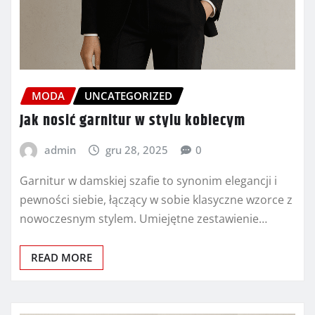
MODA
UNCATEGORIZED
Jak nosić garnitur w stylu kobiecym
admin
gru 28, 2025
0
Garnitur w damskiej szafie to synonim elegancji i
pewności siebie, łączący w sobie klasyczne wzorce z
nowoczesnym stylem. Umiejętne zestawienie…
READ MORE