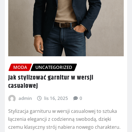
MODA
UNCATEGORIZED
Jak stylizować garnitur w wersji
casualowej
admin
lis 16, 2025
0
Stylizacja garnituru w wersji casualowej to sztuka
łączenia elegancji z codzienną swobodą, dzięki
czemu klasyczny strój nabiera nowego charakteru.