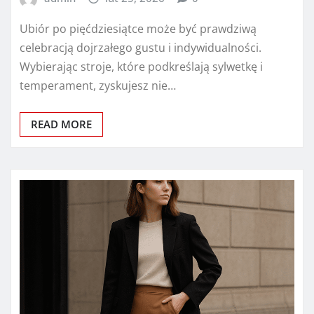
Ubiór po pięćdziesiątce może być prawdziwą
celebracją dojrzałego gustu i indywidualności.
Wybierając stroje, które podkreślają sylwetkę i
temperament, zyskujesz nie…
READ MORE