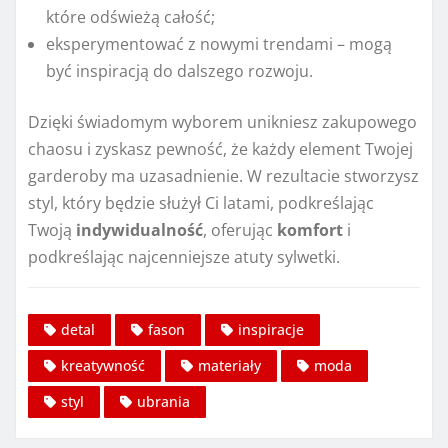
które odświeżą całość;
eksperymentować z nowymi trendami – mogą
być inspiracją do dalszego rozwoju.
Dzięki świadomym wyborem unikniesz zakupowego
chaosu i zyskasz pewność, że każdy element Twojej
garderoby ma uzasadnienie. W rezultacie stworzysz
styl, który będzie służył Ci latami, podkreślając
Twoją
indywidualność
, oferując
komfort
i
podkreślając najcenniejsze atuty sylwetki.
detal
fason
inspiracje
kreatywność
materiały
moda
styl
ubrania