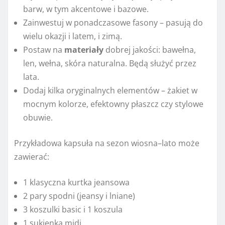
barw, w tym akcentowe i bazowe.
Zainwestuj w ponadczasowe fasony – pasują do
wielu okazji i latem, i zimą.
Postaw na
materiały
dobrej jakości: bawełna,
len, wełna, skóra naturalna. Będą służyć przez
lata.
Dodaj kilka oryginalnych elementów – żakiet w
mocnym kolorze, efektowny płaszcz czy stylowe
obuwie.
Przykładowa kapsuła na sezon wiosna–lato może
zawierać:
1 klasyczna kurtka jeansowa
2 pary spodni (jeansy i lniane)
3 koszulki basic i 1 koszula
1 sukienka midi