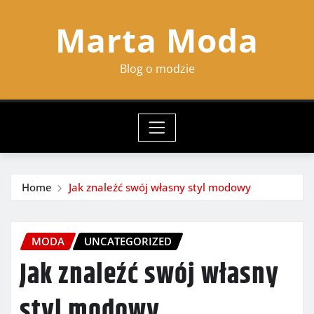
Skip
Marta Moda
to
content
Blog o modzie
Home
Jak znaleźć swój własny styl modowy
MODA
UNCATEGORIZED
Jak znaleźć swój własny
styl modowy