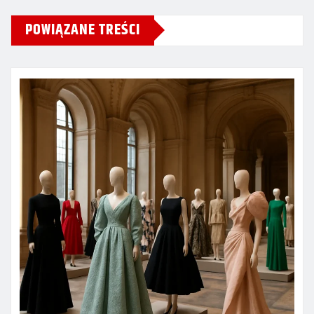
POWIĄZANE TREŚCI