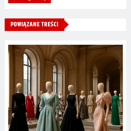
POWIĄZANE TREŚCI