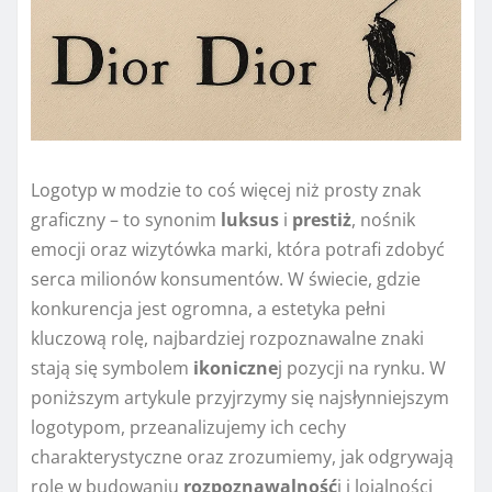
Logotyp w modzie to coś więcej niż prosty znak
graficzny – to synonim
luksus
i
prestiż
, nośnik
emocji oraz wizytówka marki, która potrafi zdobyć
serca milionów konsumentów. W świecie, gdzie
konkurencja jest ogromna, a estetyka pełni
kluczową rolę, najbardziej rozpoznawalne znaki
stają się symbolem
ikoniczne
j pozycji na rynku. W
poniższym artykule przyjrzymy się najsłynniejszym
logotypom, przeanalizujemy ich cechy
charakterystyczne oraz zrozumiemy, jak odgrywają
rolę w budowaniu
rozpoznawalność
i i lojalności