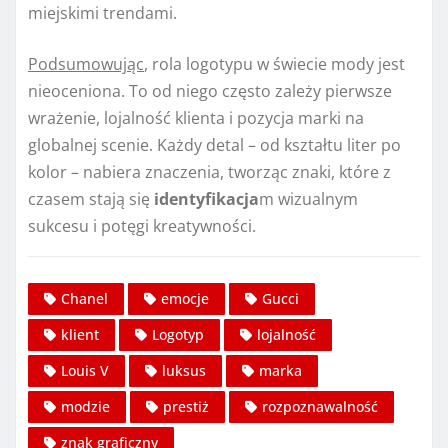
miejskimi trendami.
Podsumowując
, rola logotypu w świecie mody jest
nieoceniona. To od niego często zależy pierwsze
wrażenie, lojalność klienta i pozycja marki na
globalnej scenie. Każdy detal – od kształtu liter po
kolor – nabiera znaczenia, tworząc znaki, które z
czasem stają się
identyfikacja
m wizualnym
sukcesu i potęgi kreatywności.
Chanel
emocje
Gucci
klient
Logotyp
lojalność
Louis V
luksus
marka
modzie
prestiż
rozpoznawalność
znak graficzny