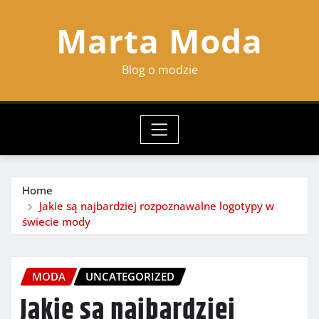
Skip
Marta Moda
to
content
Blog o modzie
Home
Jakie są najbardziej rozpoznawalne logotypy w
świecie mody
MODA
UNCATEGORIZED
Jakie są najbardziej