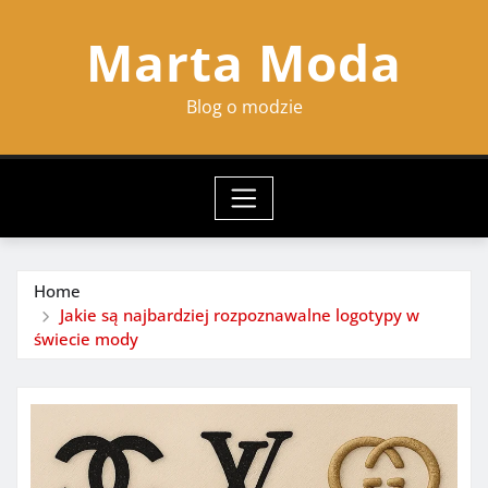
Skip
Marta Moda
to
content
Blog o modzie
Home
Jakie są najbardziej rozpoznawalne logotypy w
świecie mody