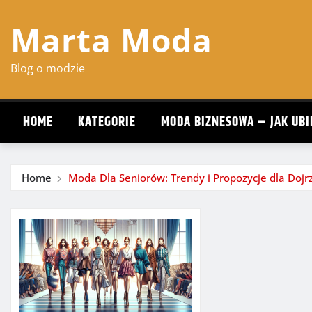
Skip
Marta Moda
to
content
Blog o modzie
HOME
KATEGORIE
MODA BIZNESOWA – JAK UBI
Home
Moda Dla Seniorów: Trendy i Propozycje dla Do