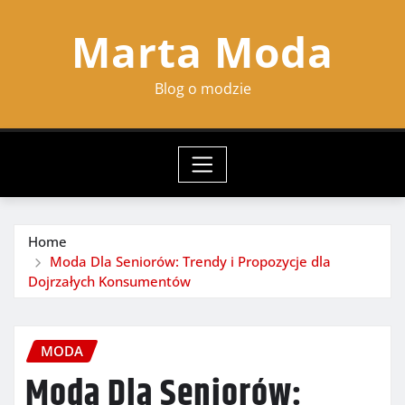
Skip
Marta Moda
to
content
Blog o modzie
Home
Moda Dla Seniorów: Trendy i Propozycje dla
Dojrzałych Konsumentów
MODA
Moda Dla Seniorów: