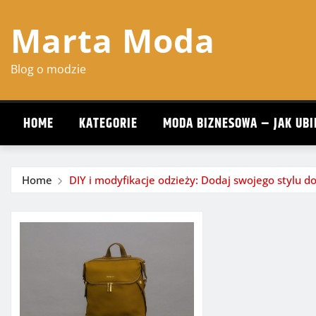
Skip
Marta Moda
to
content
Blog o modzie
HOME
KATEGORIE
MODA BIZNESOWA – JAK UBI
Home
DIY i modyfikacje odzieży: Dodaj swojego stylu d