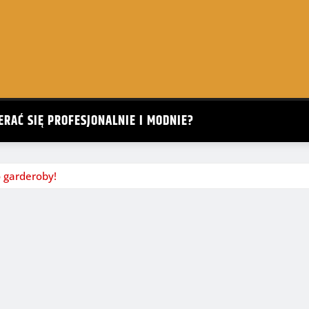
ERAĆ SIĘ PROFESJONALNIE I MODNIE?
o garderoby!