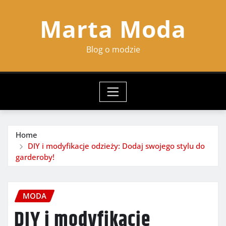
Skip
Marta Moda
to
content
Blog o modzie
Home
DIY i modyfikacje odzieży: Dodaj swojego stylu do
garderoby!
MODA
DIY i modyfikacje