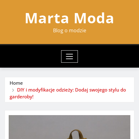
Skip
Marta Moda
to
content
Blog o modzie
Home
DIY i modyfikacje odzieży: Dodaj swojego stylu do
garderoby!