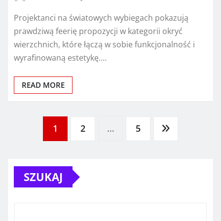
Projektanci na światowych wybiegach pokazują
prawdziwą feerię propozycji w kategorii okryć
wierzchnich, które łączą w sobie funkcjonalność i
wyrafinowaną estetykę.…
READ MORE
Stronicowanie
1
2
…
5
wpisów
SZUKAJ