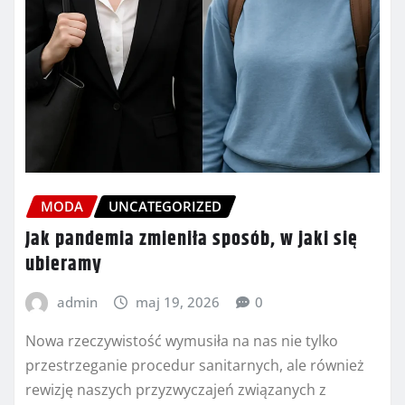
MODA
UNCATEGORIZED
Jak pandemia zmieniła sposób, w jaki się
ubieramy
admin
maj 19, 2026
0
Nowa rzeczywistość wymusiła na nas nie tylko
przestrzeganie procedur sanitarnych, ale również
rewizję naszych przyzwyczajeń związanych z