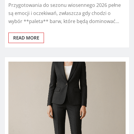
Przygotowania do sezonu wiosennego 2026 pełne
są emocji i oczekiwań, zwłaszcza gdy chodzi o
wybór **paleta** barw, które będą dominować…
READ MORE