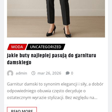
MODA
UNCATEGORIZED
Jakie buty najlepiej pasują do garnituru
damskiego
admin
mar 26, 2026
0
Garnitur damski to synonim elegancji i siły, a dobór
odpowiedniego obuwia często decyduje o
ostatecznym wyrazie stylizacji. Bez względu na…
READ MORE