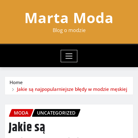
Skip
Marta Moda
to
content
Blog o modzie
Home
Jakie są najpopularniejsze błędy w modzie męskiej
MODA
UNCATEGORIZED
Jakie są