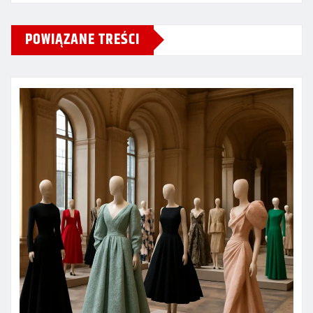
POWIĄZANE TREŚCI