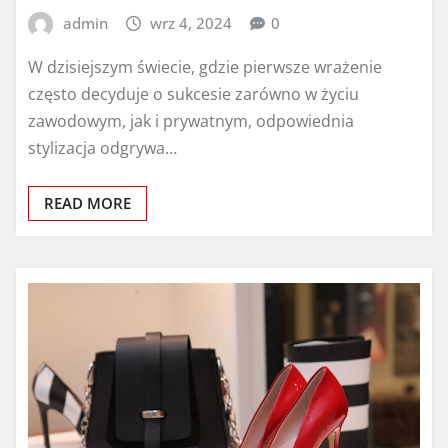
admin
wrz 4, 2024
0
W dzisiejszym świecie, gdzie pierwsze wrażenie
często decyduje o sukcesie zarówno w życiu
zawodowym, jak i prywatnym, odpowiednia
stylizacja odgrywa…
READ MORE