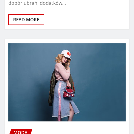
dobór ubrań, dodatków…
READ MORE
MODA