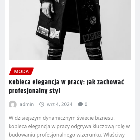
MODA
Kobieca elegancja w pracy: Jak zachować
profesjonalny styl
admin
wrz 4, 2024
0
W dzisiejszym dynamicznym świecie biznesu,
kobieca elegancja w pracy odgrywa kluczową rolę w
budowaniu profesjonalnego wizerunku. Właściwy