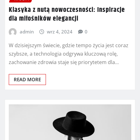
Klasyka z nutą nowoczesności: Inspiracje
dla miłośników elegancji
admin
wrz 4, 2024
0
W dzisiejszym świecie, gdzie tempo życia jest coraz
szybsze, a technologia odgrywa kluczową rolę,
zachowanie zdrowia staje się priorytetem dla…
READ MORE