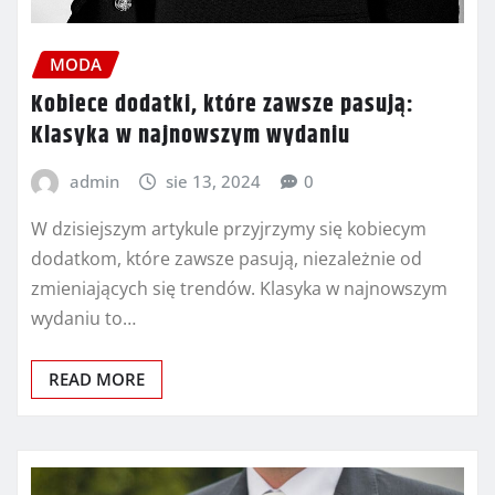
MODA
Kobiece dodatki, które zawsze pasują:
Klasyka w najnowszym wydaniu
admin
sie 13, 2024
0
W dzisiejszym artykule przyjrzymy się kobiecym
dodatkom, które zawsze pasują, niezależnie od
zmieniających się trendów. Klasyka w najnowszym
wydaniu to…
READ MORE