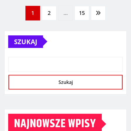
Stronicowanie
1
2
…
15
wpisów
SZUKAJ
Szukaj
NAJNOWSZE WPISY