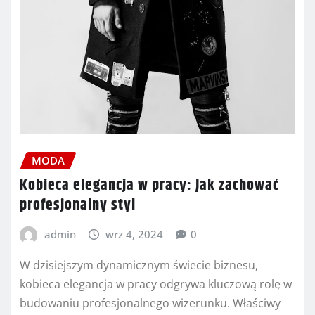
MODA
Kobieca elegancja w pracy: Jak zachować
profesjonalny styl
admin
wrz 4, 2024
0
W dzisiejszym dynamicznym świecie biznesu,
kobieca elegancja w pracy odgrywa kluczową rolę w
budowaniu profesjonalnego wizerunku. Właściwy