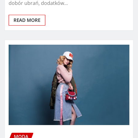
dobór ubrań, dodatków…
READ MORE
MODA