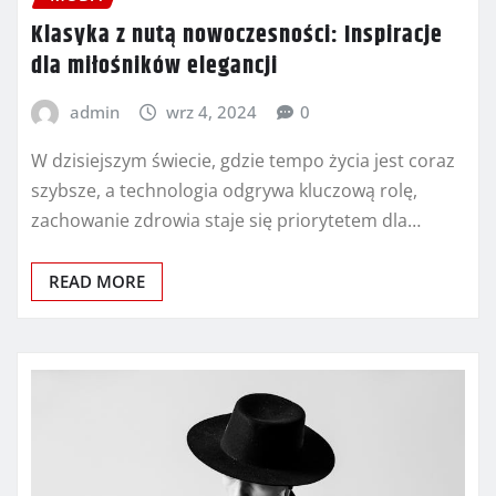
Klasyka z nutą nowoczesności: Inspiracje
dla miłośników elegancji
admin
wrz 4, 2024
0
W dzisiejszym świecie, gdzie tempo życia jest coraz
szybsze, a technologia odgrywa kluczową rolę,
zachowanie zdrowia staje się priorytetem dla…
READ MORE