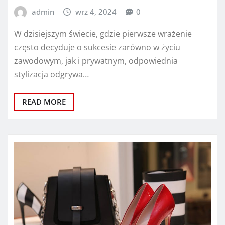
admin
wrz 4, 2024
0
W dzisiejszym świecie, gdzie pierwsze wrażenie
często decyduje o sukcesie zarówno w życiu
zawodowym, jak i prywatnym, odpowiednia
stylizacja odgrywa…
READ MORE