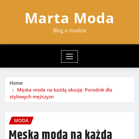
Skip
Marta Moda
to
content
Blog o modzie
Home
Męska moda na każdą okazję: Poradnik dla
stylowych mężczyzn
MODA
Męska moda na każdą