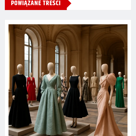
POWIĄZANE TREŚCI