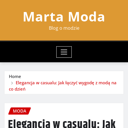
Skip
Marta Moda
to
content
Blog o modzie
Home
Elegancja w casualu: Jak łączyć wygodę z modą na
co dzień
MODA
Elegancja w casualu: Jak