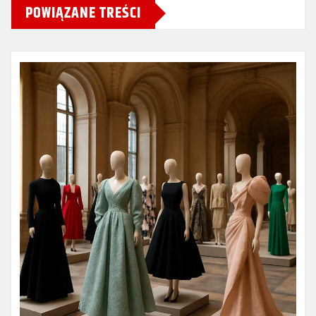
POWIĄZANE TREŚCI