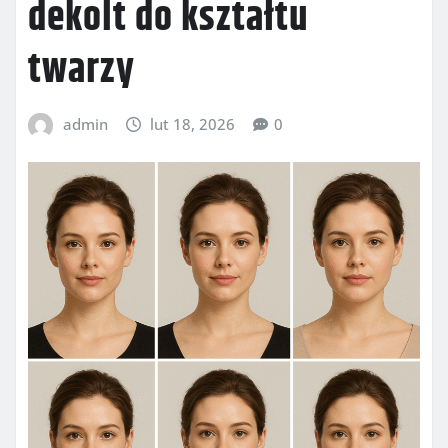
dekolt do kształtu
twarzy
admin
lut 18, 2026
0