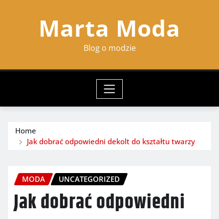
Skip
Marta Moda
to
content
Blog o modzie
Home
Jak dobrać odpowiedni dekolt do kształtu twarzy
MODA
UNCATEGORIZED
Jak dobrać odpowiedni