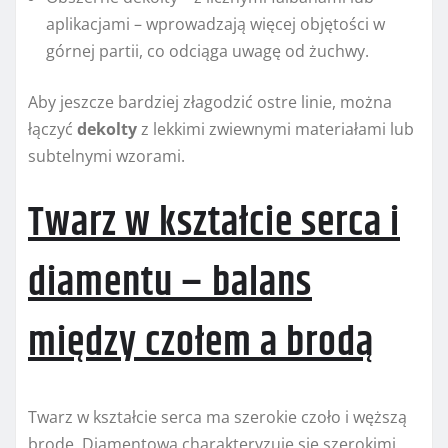
aplikacjami – wprowadzają więcej objętości w
górnej partii, co odciąga uwagę od żuchwy.
Aby jeszcze bardziej złagodzić ostre linie, można
łączyć
dekolty
z lekkimi zwiewnymi materiałami lub
subtelnymi wzorami.
Twarz w kształcie serca i
diamentu – balans
między czołem a brodą
Twarz w kształcie serca ma szerokie czoło i węższą
brodę. Diamentowa charakteryzuje się szerokimi