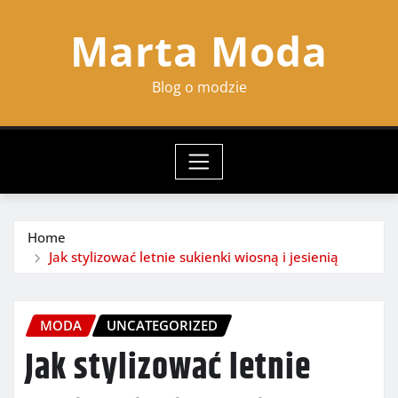
Skip
Marta Moda
to
content
Blog o modzie
Home
Jak stylizować letnie sukienki wiosną i jesienią
MODA
UNCATEGORIZED
Jak stylizować letnie