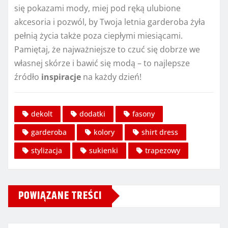
się pokazami mody, miej pod ręką ulubione
akcesoria i pozwól, by Twoja letnia garderoba żyła
pełnią życia także poza ciepłymi miesiącami.
Pamiętaj, że najważniejsze to czuć się dobrze we
własnej skórze i bawić się modą – to najlepsze
źródło
inspiracje
na każdy dzień!
dekolt
dodatki
fasony
garderoba
kolory
shirt dress
stylizacja
sukienki
trapezowy
POWIĄZANE TREŚCI