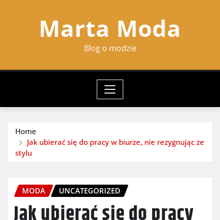
Skip
Marta Moda
to
content
Blog o modzie
Home
Jak ubierać się do pracy w biurze, nie rezygnując ze
stylu
MODA
UNCATEGORIZED
Jak ubierać się do pracy