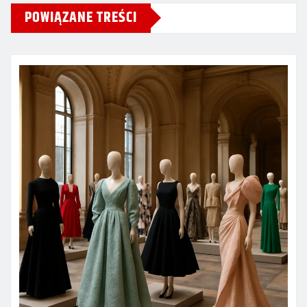
POWIĄZANE TREŚCI