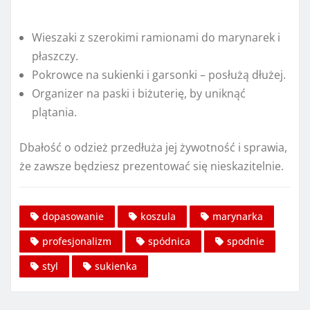
Wieszaki z szerokimi ramionami do marynarek i
płaszczy.
Pokrowce na sukienki i garsonki – posłużą dłużej.
Organizer na paski i biżuterię, by uniknąć
plątania.
Dbałość o odzież przedłuża jej żywotność i sprawia,
że zawsze będziesz prezentować się nieskazitelnie.
dopasowanie
koszula
marynarka
profesjonalizm
spódnica
spodnie
styl
sukienka