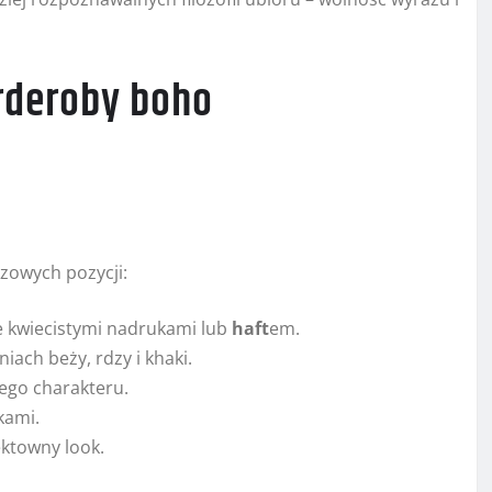
rderoby boho
czowych pozycji:
e kwiecistymi nadrukami lub
haft
em.
niach beży, rdzy i khaki.
wego charakteru.
kami.
ektowny look.