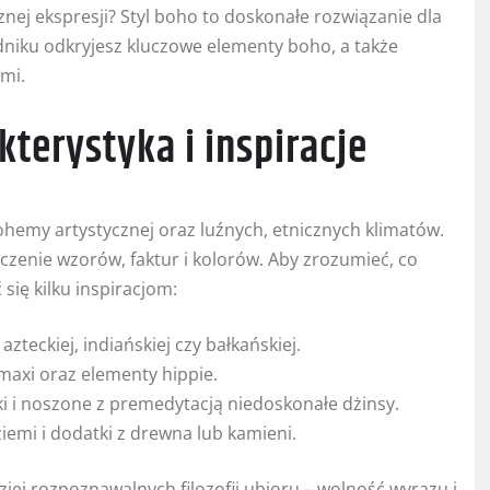
znej ekspresji? Styl boho to doskonałe rozwiązanie dla
niku odkryjesz kluczowe elementy boho, a także
ami.
terystyka i inspiracje
hemy artystycznej oraz luźnych, etnicznych klimatów.
zenie wzorów, faktur i kolorów. Aby zrozumieć, co
 się kilku inspiracjom:
zteckiej, indiańskiej czy bałkańskiej.
e maxi oraz elementy hippie.
ki i noszone z premedytacją niedoskonałe dżinsy.
ziemi i dodatki z drewna lub kamieni.
iej rozpoznawalnych filozofii ubioru – wolność wyrazu i