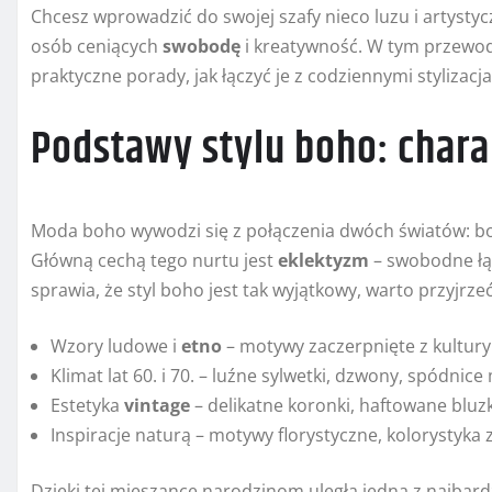
Chcesz wprowadzić do swojej szafy nieco luzu i artystyc
osób ceniących
swobodę
i kreatywność. W tym przewod
praktyczne porady, jak łączyć je z codziennymi stylizacj
Podstawy stylu boho: charak
Moda boho wywodzi się z połączenia dwóch światów: bo
Główną cechą tego nurtu jest
eklektyzm
– swobodne łąc
sprawia, że styl boho jest tak wyjątkowy, warto przyjrzeć
Wzory ludowe i
etno
– motywy zaczerpnięte z kultury a
Klimat lat 60. i 70. – luźne sylwetki, dzwony, spódnic
Estetyka
vintage
– delikatne koronki, haftowane bluz
Inspiracje naturą – motywy florystyczne, kolorystyka 
Dzięki tej mieszance narodzinom uległa jedna z najbardz