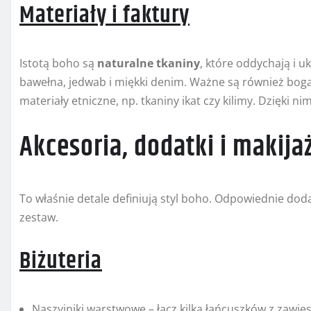
Materiały i faktury
Istotą boho są
naturalne tkaniny
, które oddychają i u
bawełna, jedwab i miękki denim. Ważne są również bogate
materiały etniczne, np. tkaniny ikat czy kilimy. Dzięki ni
Akcesoria, dodatki i makija
To właśnie detale definiują styl boho. Odpowiednie dod
zestaw.
Biżuteria
Naszyjniki warstwowe – łącz kilka łańcuszków z zawie