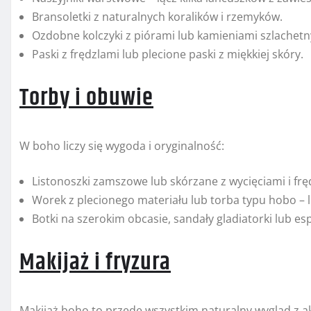
Bransoletki z naturalnych koralików i rzemyków.
Ozdobne kolczyki z piórami lub kamieniami szlachetn
Paski z frędzlami lub plecione paski z miękkiej skóry.
Torby i obuwie
W boho liczy się wygoda i oryginalność:
Listonoszki zamszowe lub skórzane z wycięciami i frę
Worek z plecionego materiału lub torba typu hobo – l
Botki na szerokim obcasie, sandały gladiatorki lub es
Makijaż i fryzura
Makijaż boho to przede wszystkim naturalny wygląd z a