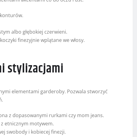
 konturów.
ym albo głębokiej czerwieni.
koczyki finezyjnie wplątane we włosy.
i stylizacjami
cznymi elementami garderoby. Pozwala stworzyć
ń.
wiona z dopasowanymi rurkami czy mom jeans.
a z etnicznym motywem.
ej swobody i kobiecej finezji.