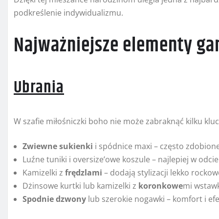
podkreślenie indywidualizmu.
Najważniejsze elementy ga
Ubrania
W szafie miłośniczki boho nie może zabraknąć kilku klu
Zwiewne sukienki
i spódnice maxi – często zdobion
Luźne tuniki i oversize’owe koszule – najlepiej w odcie
Kamizelki z
frędzlami
– dodają stylizacji lekko rocko
Dżinsowe kurtki lub kamizelki z
koronkowe
mi wstaw
Spodnie dzwony
lub szerokie nogawki – komfort i ef