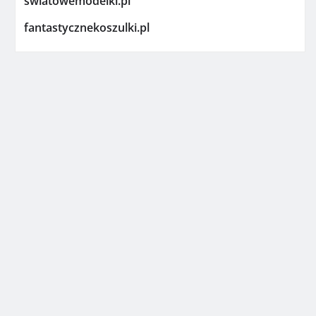
swiatowemodelki.pl
fantastycznekoszulki.pl