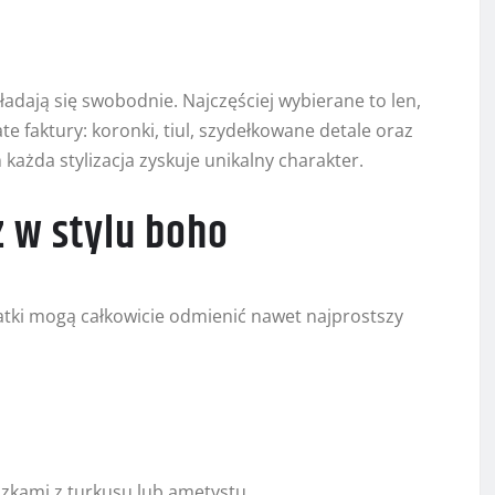
kładają się swobodnie. Najczęściej wybierane to len,
 faktury: koronki, tiul, szydełkowane detale oraz
m każda stylizacja zyskuje unikalny charakter.
ż w stylu boho
atki mogą całkowicie odmienić nawet najprostszy
szkami z turkusu lub ametystu.