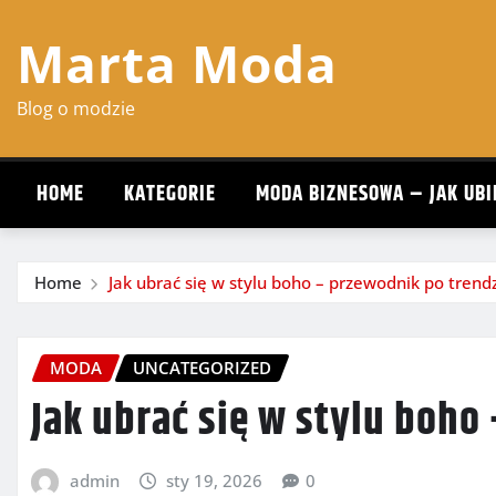
Skip
Marta Moda
to
content
Blog o modzie
HOME
KATEGORIE
MODA BIZNESOWA – JAK UBI
Home
Jak ubrać się w stylu boho – przewodnik po trend
MODA
UNCATEGORIZED
Jak ubrać się w stylu boho
admin
sty 19, 2026
0