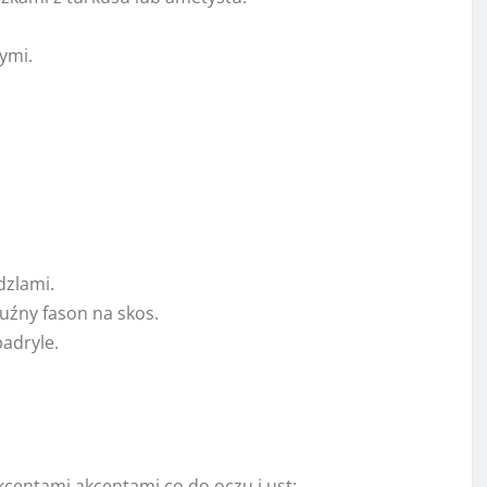
ymi.
dzlami.
uźny fason na skos.
padryle.
kcentami akcentami co do oczu i ust: