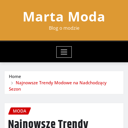
Skip
Marta Moda
to
content
Blog o modzie
Home
Najnowsze Trendy Modowe na Nadchodzący
Sezon
MODA
Najnowsze Trendy