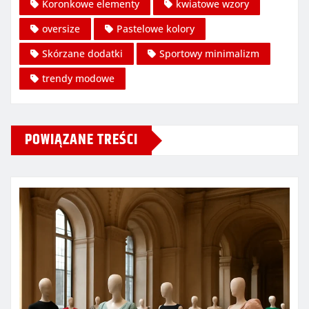
Koronkowe elementy
kwiatowe wzory
oversize
Pastelowe kolory
Skórzane dodatki
Sportowy minimalizm
trendy modowe
POWIĄZANE TREŚCI