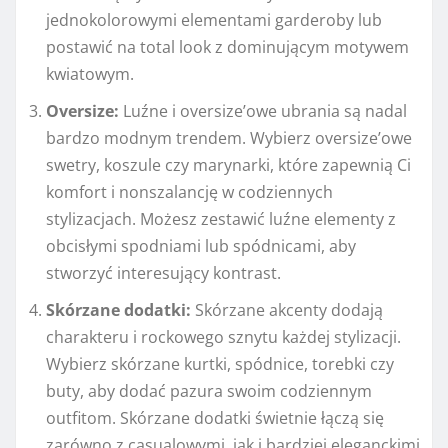
jednokolorowymi elementami garderoby lub
postawić na total look z dominującym motywem
kwiatowym.
Oversize:
Luźne i oversize’owe ubrania są nadal
bardzo modnym trendem. Wybierz oversize’owe
swetry, koszule czy marynarki, które zapewnią Ci
komfort i nonszalancję w codziennych
stylizacjach. Możesz zestawić luźne elementy z
obcisłymi spodniami lub spódnicami, aby
stworzyć interesujący kontrast.
Skórzane dodatki:
Skórzane akcenty dodają
charakteru i rockowego sznytu każdej stylizacji.
Wybierz skórzane kurtki, spódnice, torebki czy
buty, aby dodać pazura swoim codziennym
outfitom. Skórzane dodatki świetnie łączą się
zarówno z casualowymi, jak i bardziej eleganckimi