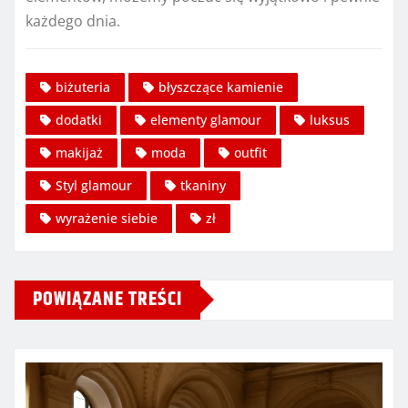
każdego dnia.
biżuteria
błyszczące kamienie
dodatki
elementy glamour
luksus
makijaż
moda
outfit
Styl glamour
tkaniny
wyrażenie siebie
zł
POWIĄZANE TREŚCI