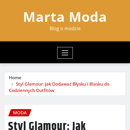
Skip
Marta Moda
to
content
Blog o modzie
Home
Styl Glamour: Jak Dodawać Błysku i Blasku do
Codziennych Outfitów
MODA
Styl Glamour: Jak