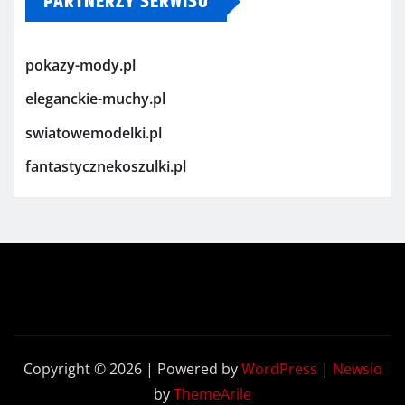
PARTNERZY SERWISU
pokazy-mody.pl
eleganckie-muchy.pl
swiatowemodelki.pl
fantastycznekoszulki.pl
Copyright © 2026 | Powered by
WordPress
|
Newsio
by
ThemeArile