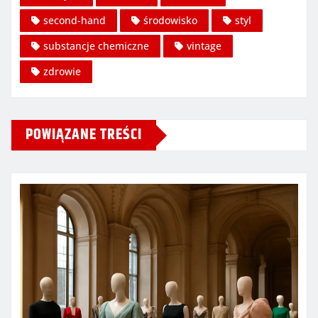
second-hand
środowisko
styl
substancje chemiczne
vintage
zdrowie
POWIĄZANE TREŚCI