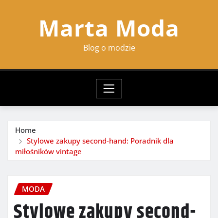
Skip
Marta Moda
to
content
Blog o modzie
Home
Stylowe zakupy second-hand: Poradnik dla
miłośników vintage
MODA
Stylowe zakupy second-