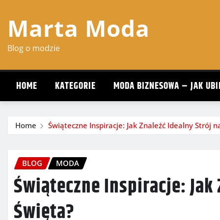
Skip
Marta Moda
to
content
Blog o modzie
HOME
KATEGORIE
MODA BIZNESOWA – JAK UBI
Home
Świąteczne Inspiracje: Jak Znaleźć Idealny Strój n
BLOG
MODA
Świąteczne Inspiracje: Jak 
Święta?