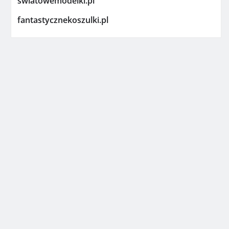
swiatowemodelki.pl
fantastycznekoszulki.pl