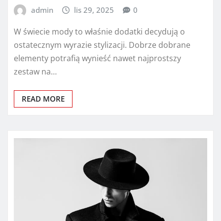
admin
lis 29, 2025
0
W świecie mody to właśnie dodatki decydują o
ostatecznym wyrazie stylizacji. Dobrze dobrane
elementy potrafią wynieść nawet najprostszy
zestaw na…
READ MORE