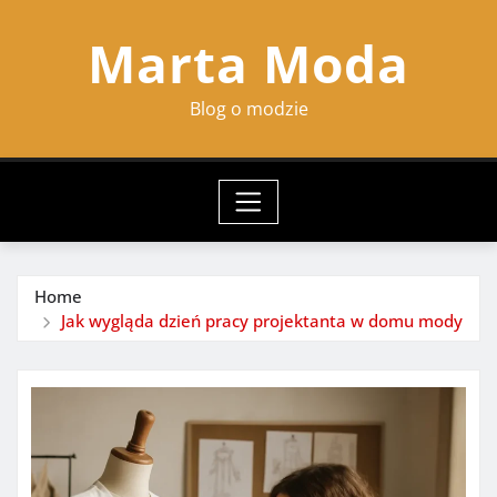
Skip
Marta Moda
to
content
Blog o modzie
Home
Jak wygląda dzień pracy projektanta w domu mody