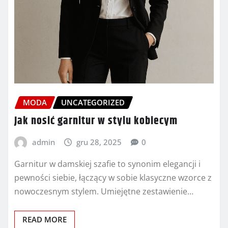
MODA
UNCATEGORIZED
Jak nosić garnitur w stylu kobiecym
admin
gru 28, 2025
0
Garnitur w damskiej szafie to synonim elegancji i
pewności siebie, łączący w sobie klasyczne wzorce z
nowoczesnym stylem. Umiejętne zestawienie…
READ MORE