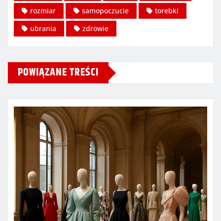
rozmiar
samopoczucie
torebki
ubrania
zdrowie
POWIĄZANE TREŚCI