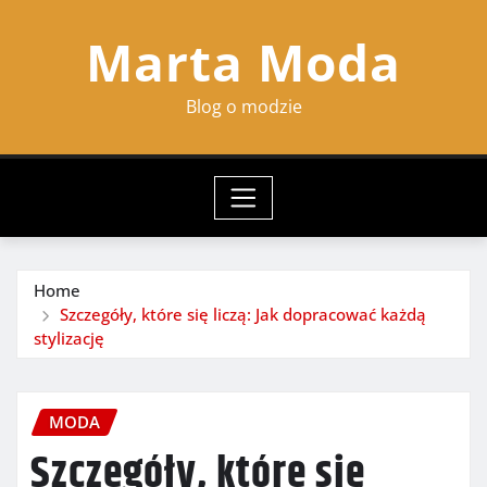
Skip
Marta Moda
to
content
Blog o modzie
Home
Szczegóły, które się liczą: Jak dopracować każdą
stylizację
MODA
Szczegóły, które się