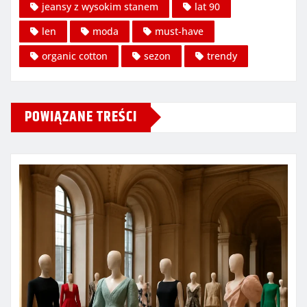
jeansy z wysokim stanem
lat 90
len
moda
must-have
organic cotton
sezon
trendy
POWIĄZANE TREŚCI