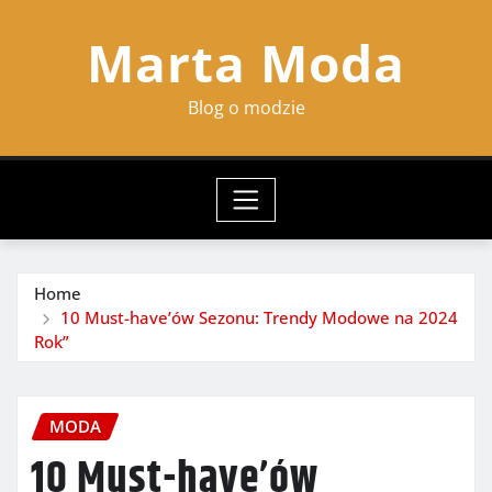
Skip
Marta Moda
to
content
Blog o modzie
Home
10 Must-have’ów Sezonu: Trendy Modowe na 2024
Rok”
MODA
10 Must-have’ów