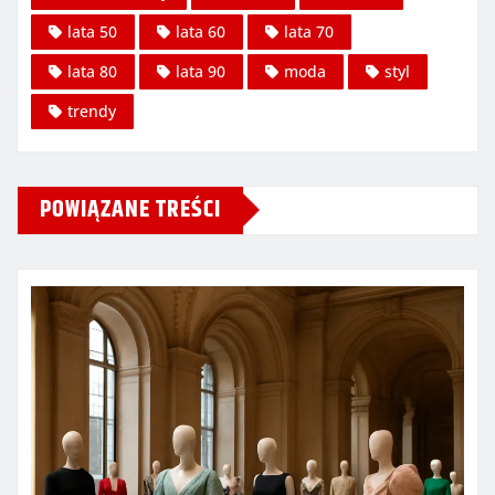
lata 50
lata 60
lata 70
lata 80
lata 90
moda
styl
trendy
POWIĄZANE TREŚCI