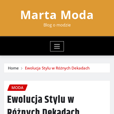
Skip
Marta Moda
to
content
Blog o modzie
Home
Ewolucja Stylu w Różnych Dekadach
MODA
Ewolucja Stylu w
Różnych Dekadach