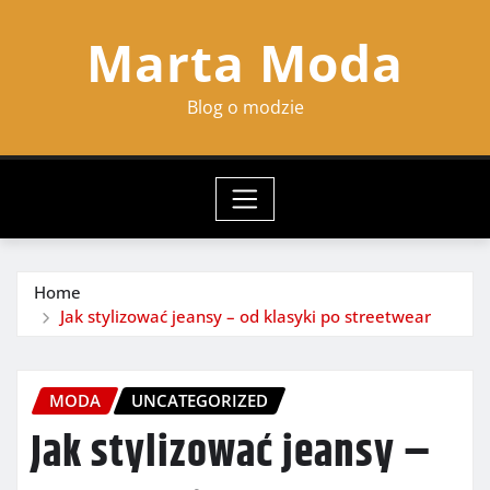
Skip
Marta Moda
to
content
Blog o modzie
Home
Jak stylizować jeansy – od klasyki po streetwear
MODA
UNCATEGORIZED
Jak stylizować jeansy –