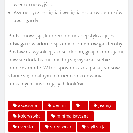
wieczorne wyjścia.
Asymetryczne cięcia i wycięcia – dla zwolenników
awangardy.
Podsumowując, kluczem do udanej stylizacji jest
odwaga i świadome łączenie elementów garderoby.
Postaw na wysokiej jakości denim, graj proporcjami,
baw się dodatkami i nie bój się wyrażać siebie
poprzez modę. W ten sposób każda para jeansów
stanie się idealnym płótnem do kreowania
unikalnych i inspirujących looków.
akcesoria
denim
f
jeansy
kolorystyka
minimalistyczna
oversize
streetwear
stylizacja