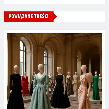
POWIĄZANE TREŚCI