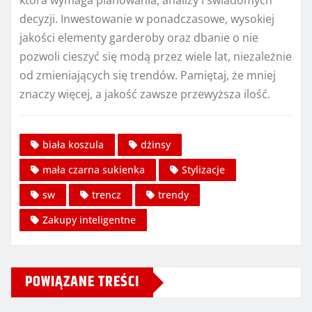
która wymaga planowania, analizy i świadomych
decyzji. Inwestowanie w ponadczasowe, wysokiej
jakości elementy garderoby oraz dbanie o nie
pozwoli cieszyć się modą przez wiele lat, niezależnie
od zmieniających się trendów. Pamiętaj, że mniej
znaczy więcej, a jakość zawsze przewyższa ilość.
biała koszula
dżinsy
mała czarna sukienka
Stylizacje
sw
trencz
trendy
Zakupy inteligentne
POWIĄZANE TREŚCI