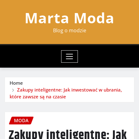
Skip
Marta Moda
to
content
Blog o modzie
Home
Zakupy inteligentne: Jak inwestować w ubrania,
które zawsze są na czasie
MODA
Zakupy inteligentne: Jak